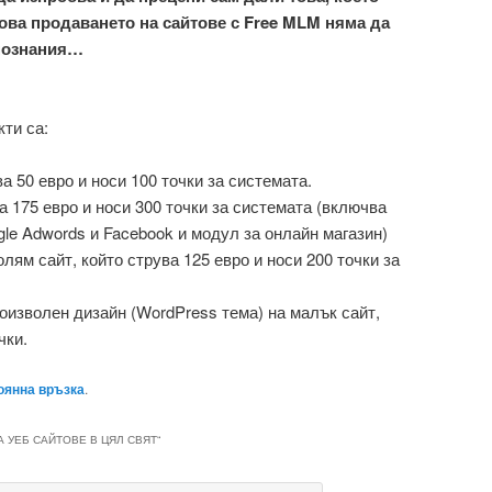
това продаването на сайтове с Free MLM няма да
 познания…
ти са:
ва 50 евро и носи 100 точки за системата.
ва 175 евро и носи 300 точки за системата (включва
gle Adwords и Facebook и модул за онлайн магазин)
олям сайт, който струва 125 евро и носи 200 точки за
роизволен дизайн (WordPress тема) на малък сайт,
чки.
оянна връзка
.
 УЕБ САЙТОВЕ В ЦЯЛ СВЯТ
“