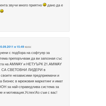
ента звучи много приятно
дано да е
а
20.09.2011 в 15:49
каза:
днени с подбора на софтуер за
тема препоръчвам да ви запозная със
мата на AMWAY и НЕТУЪРК 21.AMWAY
1 СА СВЕТОВНИ ЛИДЕРИ в
 своите независими предприемачи и
а бизнес в мрежовия маркетинг и имат
ООН за най-справедлива система за
е и мотивация.Успех!Аз съм с вас!