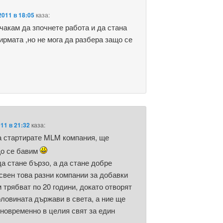
2011 в 18:05
каза:
чакам да зпочнете работа и да стана
ирмата ,но не мога да разбера защо се
011 в 21:32
каза:
а стартирате MLM компания, ще
що се бавим
да стане бързо, а да стане добре
вен това разни компании за добавки
 трябват по 20 години, докато отворят
оловината държави в света, а ние ще
новременно в целия свят за един
.