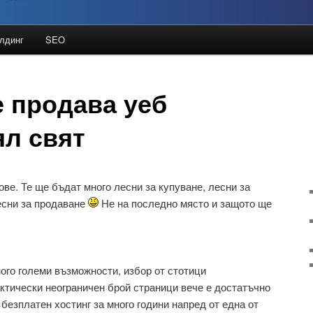
лдинг
SEO
ие
ние
 продава уеб
ял свят
ве. Те ще бъдат много лесни за купуване, лесни за
лесни за продаване
Не на последно място и защото ще
ного големи възможности, избор от стотици
ктически неограничен брой страници вече е достатъчно
 безплатен хостинг за много години напред от една от