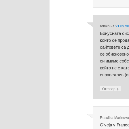
admin
на
21.09.2
Бонусната сис
който се прод
сайтовете са 
се обикновено
си имаме собс
който не е кат
справедлив (и
↓
Отговор
Rossitza Marinov
Giveja v Franc