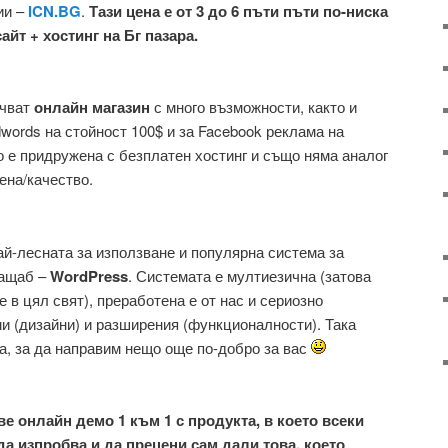
ии –
ICN.BG
.
Тази цена е от 3 до 6 пъти пъти по-ниска
айт + хостинг на Бг пазара.
ючват
онлайн магазин
с много възможности, както и
words на стойност 100$ и за Facebook реклама на
о е придружена с безплатен хостинг и също няма аналог
ена/качество.
ай-лесната за използване и популярна система за
мащаб –
WordPress
. Системата е мултиезична (затова
 в цял свят), преработена е от нас и сериозно
и (дизайни) и разширения (функционалности). Така
а, за да направим нещо още по-добро за вас
ве онлайн демо 1 към 1 с продукта, в което всеки
да изпробва и да прецени сам дали това, което