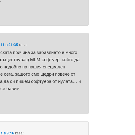
011 в 21:35
каза:
ската причина за забавянето е много
 съществуващ MLM софтуер, който да
о подобно на нашия специален
е сега, защото сме щедри повече от
ва да си пишем софтуера от нулата… и
се бавим.
1 в 9:16
каза: