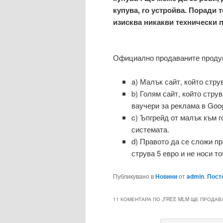
купува, го устройва. Поради 
изисква никакви технически
Официално продаваните продук
a) Малък сайт, който стру
b) Голям сайт, който стру
ваучери за реклама в Goo
c) Ъпгрейд от малък към г
системата.
d) Правото да се сложи п
струва 5 евро и не носи то
Публикувано в
Новини
от
admin
.
Пост
11 КОМЕНТАРА ПО „
FREE MLM ЩЕ ПРОДАВА