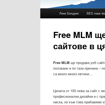
Главно меню
Линк Билдинг
SEO линк би
Към основното съдържан
Към вторичното съдържа
Free MLM ще
сайтове в ц
Free MLM
ще продава уеб сайто
ползване и по тази причина – 
са много много евтини…
Цената от 100 лева за сайт с м
професионални дизайни и с пра
ниска, но към това прибавяме и