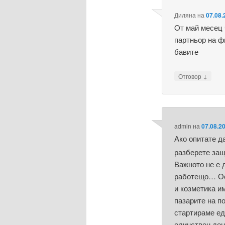
Диляна
на
07.08.
Oт май месец 
партньор на ф
бавите
↓
Отговор
admin
на
07.08.2
Ако опитате д
разберете за
Важното не е 
работещо… Ос
и козметика им
пазарите на п
стартираме ед
единствен ден