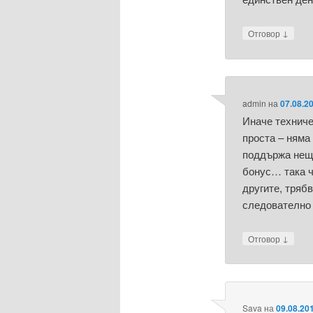
↓
Отговор
admin
на
07.08.2
Иначе техниче
проста – няма
поддържа нещ
бонус… така ч
другите, тряб
следователно 
↓
Отговор
Sava
на
09.08.201